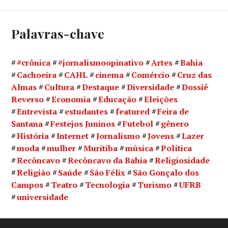
Palavras-chave
#crônica
#jornalismoopinativo
Artes
Bahia
Cachoeira
CAHL
cinema
Comércio
Cruz das
Almas
Cultura
Destaque
Diversidade
Dossiê
Reverso
Economia
Educação
Eleições
Entrevista
estudantes
featured
Feira de
Santana
Festejos Juninos
Futebol
gênero
História
Internet
Jornalismo
Jovens
Lazer
moda
mulher
Muritiba
música
Política
Recôncavo
Recôncavo da Bahia
Religiosidade
Religião
Saúde
São Félix
São Gonçalo dos
Campos
Teatro
Tecnologia
Turismo
UFRB
universidade