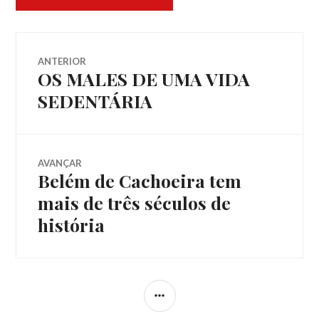
Navegação
ANTERIOR
OS MALES DE UMA VIDA
Post
de
anterior:
SEDENTÁRIA
Post
AVANÇAR
Belém de Cachoeira tem
Próximo
post:
mais de três séculos de
história
LATERAL