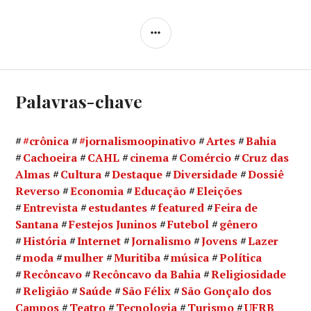
LATERAL
Palavras-chave
#crônica
#jornalismoopinativo
Artes
Bahia
Cachoeira
CAHL
cinema
Comércio
Cruz das
Almas
Cultura
Destaque
Diversidade
Dossiê
Reverso
Economia
Educação
Eleições
Entrevista
estudantes
featured
Feira de
Santana
Festejos Juninos
Futebol
gênero
História
Internet
Jornalismo
Jovens
Lazer
moda
mulher
Muritiba
música
Política
Recôncavo
Recôncavo da Bahia
Religiosidade
Religião
Saúde
São Félix
São Gonçalo dos
Campos
Teatro
Tecnologia
Turismo
UFRB