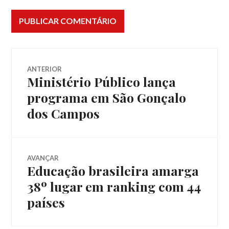
Navegação
ANTERIOR
Ministério Público lança
Post
de
anterior:
programa em São Gonçalo
dos Campos
Post
AVANÇAR
Educação brasileira amarga
Próximo
post:
38º lugar em ranking com 44
países