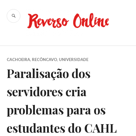
Ir
para
BUSCA
conteúdo
Reverso
Online
CACHOEIRA
,
RECÔNCAVO
,
UNIVERSIDADE
Paralisação dos
servidores cria
problemas para os
estudantes do CAHL