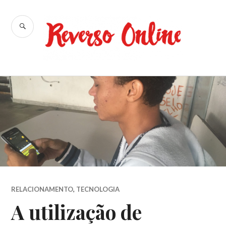
Ir
para
BUSCA
conteúdo
Reverso
Online
RELACIONAMENTO
,
TECNOLOGIA
A utilização de