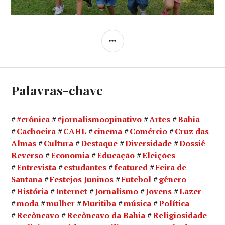
LATERAL
Palavras-chave
#crônica
#jornalismoopinativo
Artes
Bahia
Cachoeira
CAHL
cinema
Comércio
Cruz das
Almas
Cultura
Destaque
Diversidade
Dossiê
Reverso
Economia
Educação
Eleições
Entrevista
estudantes
featured
Feira de
Santana
Festejos Juninos
Futebol
gênero
História
Internet
Jornalismo
Jovens
Lazer
moda
mulher
Muritiba
música
Política
Recôncavo
Recôncavo da Bahia
Religiosidade