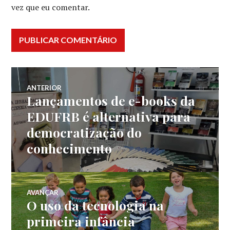
vez que eu comentar.
Navegação
ANTERIOR
Lançamentos de e-books da
Post
de
anterior:
EDUFRB é alternativa para
democratização do
Post
conhecimento
AVANÇAR
O uso da tecnologia na
Próximo
post:
primeira infância