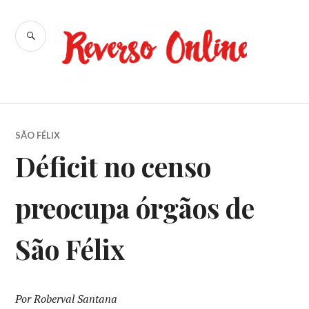
Ir
para
BUSCA
conteúdo
Reverso
Online
SÃO FÉLIX
Déficit no censo
preocupa órgãos de
São Félix
Por Roberval Santana