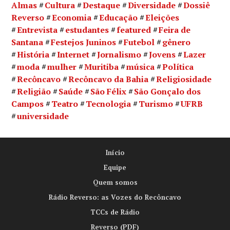
Almas
Cultura
Destaque
Diversidade
Dossiê
Reverso
Economia
Educação
Eleições
Entrevista
estudantes
featured
Feira de
Santana
Festejos Juninos
Futebol
gênero
História
Internet
Jornalismo
Jovens
Lazer
moda
mulher
Muritiba
música
Política
Recôncavo
Recôncavo da Bahia
Religiosidade
Religião
Saúde
São Félix
São Gonçalo dos
Campos
Teatro
Tecnologia
Turismo
UFRB
universidade
Início
Equipe
Quem somos
Rádio Reverso: as Vozes do Recôncavo
TCCs de Rádio
Reverso (PDF)