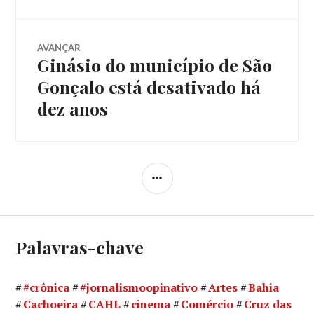
Post
AVANÇAR
Ginásio do município de São
Próximo
post:
Gonçalo está desativado há
dez anos
LATERAL
Palavras-chave
#crônica
#jornalismoopinativo
Artes
Bahia
Cachoeira
CAHL
cinema
Comércio
Cruz das