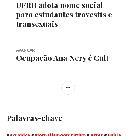
UFRB adota nome social
Post
de
anterior:
para estudantes travestis e
transexuais
Post
AVANÇAR
Ocupação Ana Nery é Cult
Próximo
post:
LATERAL
Palavras-chave
#crônica
#jornalismoopinativo
Artes
Bahia