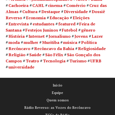
Cachoeira
CAHL
cinema
Comércio
Cruz das
Almas
Cultura
Destaque
Diversidade
Dossiê
Reverso
Economia
Educação
Eleições
Entrevista
estudantes
featured
Feira de
Santana
Festejos Juninos
Futebol
gênero
História
Internet
Jornalismo
Jovens
Lazer
moda
mulher
Muritiba
música
Política
Recôncavo
Recôncavo da Bahia
Religiosidade
Religião
Saúde
São Félix
São Gonçalo dos
Campos
Teatro
Tecnologia
Turismo
UFRB
universidade
Início
Equipe
Quem somos
Rádio Reverso: as Vozes do Recôncavo
TCCs de Rádio