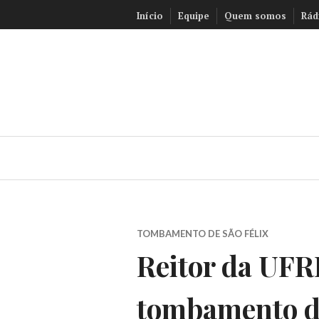
Ir
Início
Equipe
Quem somos
Rád
para
conteúdo
TOMBAMENTO DE SÃO FÉLIX
Reitor da UFRB
tombamento de