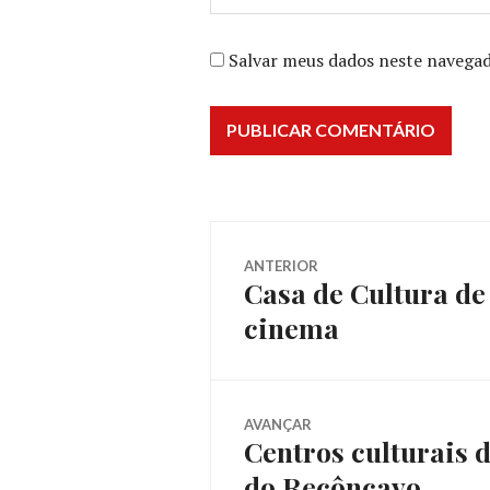
Salvar meus dados neste navegad
Navegação
ANTERIOR
Casa de Cultura de 
Post
de
cinema
anterior:
Post
AVANÇAR
Centros culturais 
Próximo
do Recôncavo
post: