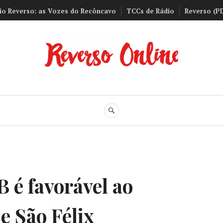
io Reverso: as Vozes do Recôncavo
TCCs de Rádio
Reverso (P
Reverso Onli
BUSCA
 é favorável ao
 São Félix