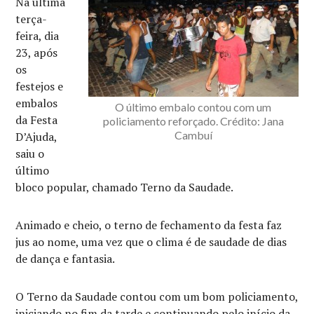
Na última
terça-
feira, dia
23, após
os
festejos e
embalos
O último embalo contou com um
da Festa
policiamento reforçado. Crédito: Jana
Cambuí
D’Ajuda,
saiu o
último
bloco popular, chamado Terno da Saudade.
Animado e cheio, o terno de fechamento da festa faz
jus ao nome, uma vez que o clima é de saudade de dias
de dança e fantasia.
O Terno da Saudade contou com um bom policiamento,
iniciando no fim da tarde e continuando pelo início da