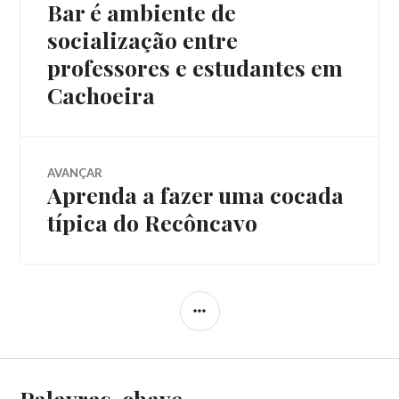
Bar é ambiente de
Post
de
anterior:
socialização entre
professores e estudantes em
Post
Cachoeira
AVANÇAR
Aprenda a fazer uma cocada
Próximo
post:
típica do Recôncavo
LATERAL
Palavras-chave