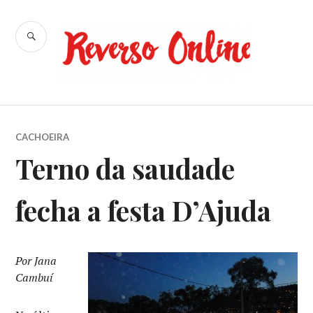
Ir
para
BUSCA
conteúdo
Reverso
Online
CACHOEIRA
Terno da saudade
fecha a festa D’Ajuda
Por Jana
Cambuí