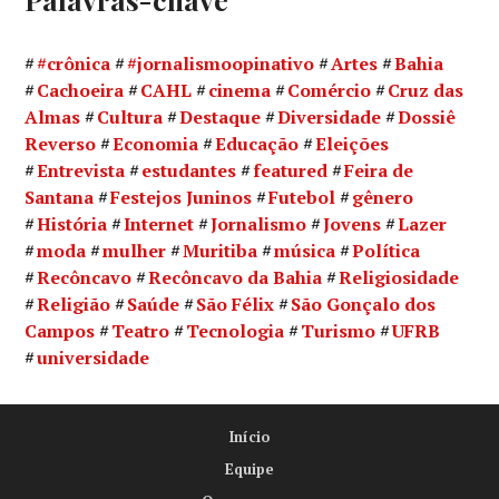
#crônica
#jornalismoopinativo
Artes
Bahia
Cachoeira
CAHL
cinema
Comércio
Cruz das
Almas
Cultura
Destaque
Diversidade
Dossiê
Reverso
Economia
Educação
Eleições
Entrevista
estudantes
featured
Feira de
Santana
Festejos Juninos
Futebol
gênero
História
Internet
Jornalismo
Jovens
Lazer
moda
mulher
Muritiba
música
Política
Recôncavo
Recôncavo da Bahia
Religiosidade
Religião
Saúde
São Félix
São Gonçalo dos
Campos
Teatro
Tecnologia
Turismo
UFRB
universidade
Início
Equipe