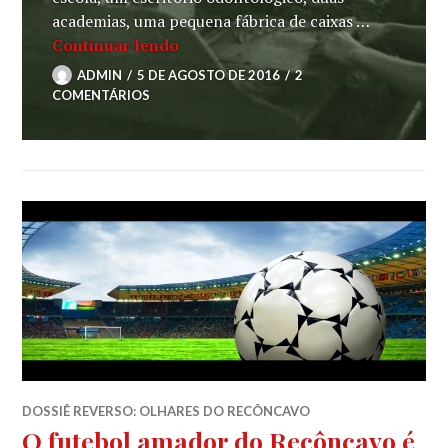
academias, uma pequena fábrica de caixas …
Ocupação e a história da fábrica S
Continuar lendo
ADMIN
5 DE AGOSTO DE 2016
2
COMENTÁRIOS
DOSSIÊ REVERSO: OLHARES DO RECÔNCAVO
O futebol amador do Recôncavo é