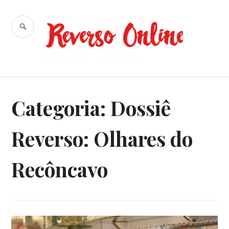
Ir
para
BUSCA
conteúdo
Reverso
Online
Categoria:
Dossiê
Reverso: Olhares do
Recôncavo