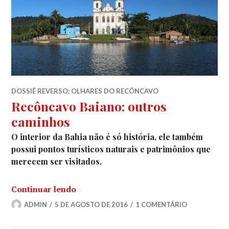
DOSSIÊ REVERSO: OLHARES DO RECÔNCAVO
Recôncavo Baiano: outros
caminhos
O interior da Bahia não é só história, ele também
possui pontos turísticos naturais e patrimônios que
merecem ser visitados.
“Recôncavo Baiano: outros caminhos”
Continuar lendo
ADMIN
5 DE AGOSTO DE 2016
1 COMENTÁRIO