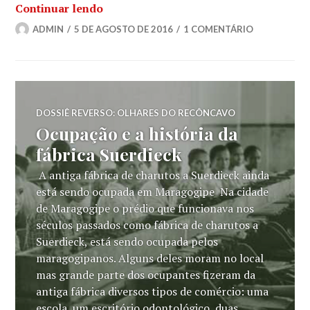
“Gráficas do Recôncavo mantém viva a 
Continuar lendo
ADMIN
5 DE AGOSTO DE 2016
1 COMENTÁRIO
DOSSIÊ REVERSO: OLHARES DO RECÔNCAVO
Ocupação e a história da
fábrica Suerdieck
A antiga fábrica de charutos a Suerdieck ainda
está sendo ocupada em Maragogipe Na cidade
de Maragogipe o prédio que funcionava nos
séculos passados como fábrica de charutos a
Suerdieck, está sendo ocupada pelos
maragogipanos. Alguns deles moram no local
mas grande parte dos ocupantes fizeram da
antiga fábrica diversos tipos de comércio: uma
escola, um escritório odontológico, duas