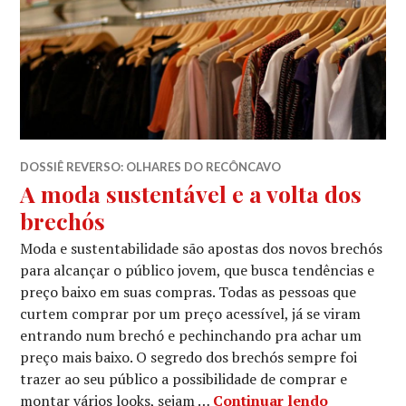
DOSSIÊ REVERSO: OLHARES DO RECÔNCAVO
A moda sustentável e a volta dos
brechós
Moda e sustentabilidade são apostas dos novos brechós
para alcançar o público jovem, que busca tendências e
preço baixo em suas compras. Todas as pessoas que
curtem comprar por um preço acessível, já se viram
entrando num brechó e pechinchando pra achar um
preço mais baixo. O segredo dos brechós sempre foi
trazer ao seu público a possibilidade de comprar e
A moda sus
montar vários looks, sejam …
Continuar lendo