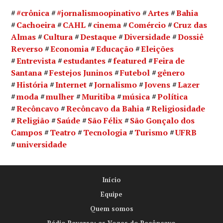
#crônica
#jornalismoopinativo
Artes
Bahia
Cachoeira
CAHL
cinema
Comércio
Cruz das
Almas
Cultura
Destaque
Diversidade
Dossiê
Reverso
Economia
Educação
Eleições
Entrevista
estudantes
featured
Feira de
Santana
Festejos Juninos
Futebol
gênero
História
Internet
Jornalismo
Jovens
Lazer
moda
mulher
Muritiba
música
Política
Recôncavo
Recôncavo da Bahia
Religiosidade
Religião
Saúde
São Félix
São Gonçalo dos
Campos
Teatro
Tecnologia
Turismo
UFRB
universidade
Início
Equipe
Quem somos