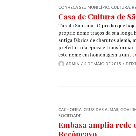
CONHEÇA SEU MUNICÍPIO
,
CULTURA
,
R
Casa de Cultura de São
Tarcila Santana O prédio que hoje 
próprio nome traços da sua longa h
antiga fábrica de charutos alemã, 
prefeitura da época e transformar-
este nome em homenagem a um …
ADMIN
4 DE MAIO DE 2015
DEIX
CACHOEIRA
,
CRUZ DAS ALMAS
,
GOVER
SOCIEDADE
Embasa amplia rede 
Recôncavo