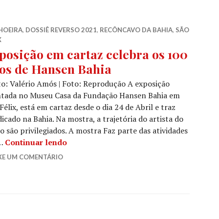
HOEIRA
,
DOSSIÊ REVERSO 2021
,
RECÔNCAVO DA BAHIA
,
SÃO
X
posição em cartaz celebra os 100
os de Hansen Bahia
o: Valério Amós | Foto: Reprodução A exposição
tada no Museu Casa da Fundação Hansen Bahia em
Félix, está em cartaz desde o dia 24 de Abril e traz
icado na Bahia. Na mostra, a trajetória do artista do
o são privilegiados. A mostra Faz parte das atividades
Exposição em cartaz celebra os 100 ano
 …
Continuar lendo
XE UM COMENTÁRIO