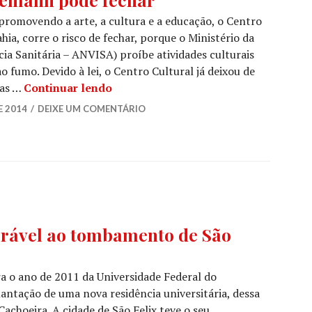
romovendo a arte, a cultura e a educação, o Centro
ia, corre o risco de fechar, porque o Ministério da
ia Sanitária – ANVISA) proíbe atividades culturais
 fumo. Devido à lei, o Centro Cultural já deixou de
Centro Cultural Dannemann pode fe
cas …
Continuar lendo
E 2014
DEIXE UM COMENTÁRIO
orável ao tombamento de São
a o ano de 2011 da Universidade Federal do
antação de uma nova residência universitária, dessa
Cachoeira. A cidade de São Felix teve o seu