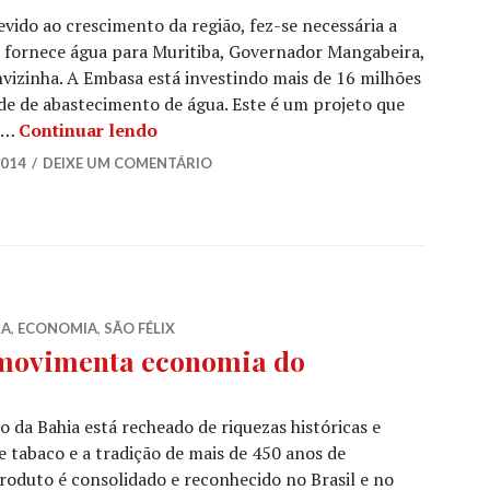
ido ao crescimento da região, fez-se necessária a
e fornece água para Muritiba, Governador Mangabeira,
nvizinha. A Embasa está investindo mais de 16 milhões
ede de abastecimento de água. Este é um projeto que
Embasa amplia rede de água em cidad
. …
Continuar lendo
2014
DEIXE UM COMENTÁRIO
RA
,
ECONOMIA
,
SÃO FÉLIX
 movimenta economia do
a Bahia está recheado de riquezas históricas e
de tabaco e a tradição de mais de 450 anos de
roduto é consolidado e reconhecido no Brasil e no