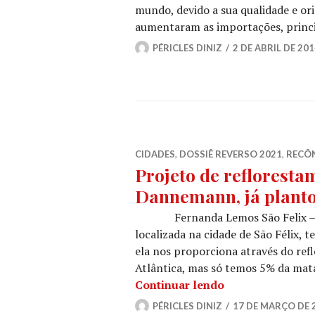
mundo, devido a sua qualidade e or
aumentaram as importações, princ
PÉRICLES DINIZ
2 DE ABRIL DE 20
CIDADES
,
DOSSIÊ REVERSO 2021
,
RECÔ
Projeto de refloresta
Dannemann, já planto
Fernanda Lemos São Felix – O 
localizada na cidade de São Félix, 
ela nos proporciona através do re
Atlântica, mas só temos 5% da mata
Projeto de refl
Continuar lendo
PÉRICLES DINIZ
17 DE MARÇO DE 