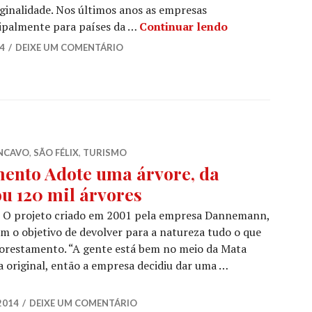
iginalidade. Nos últimos anos as empresas
Tradição do ch
ipalmente para países da …
Continuar lendo
14
DEIXE UM COMENTÁRIO
NCAVO
,
SÃO FÉLIX
,
TURISMO
mento Adote uma árvore, da
u 120 mil árvores
projeto criado em 2001 pela empresa Dannemann,
tem o objetivo de devolver para a natureza tudo o que
florestamento. “A gente está bem no meio da Mata
 original, então a empresa decidiu dar uma …
orestamento Adote uma árvore, da Dannemann, já plantou 1
2014
DEIXE UM COMENTÁRIO