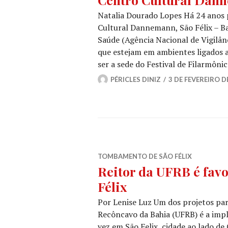
Natalia Dourado Lopes Há 24 anos p
Cultural Dannemann, São Félix – Bah
Saúde (Agência Nacional de Vigilânc
que estejam em ambientes ligados ao
ser a sede do Festival de Filarmôni
PÉRICLES DINIZ
3 DE FEVEREIRO D
TOMBAMENTO DE SÃO FÉLIX
Reitor da UFRB é fav
Félix
Por Lenise Luz Um dos projetos par
Recôncavo da Bahia (UFRB) é a impl
vez em São Felix, cidade ao lado de 