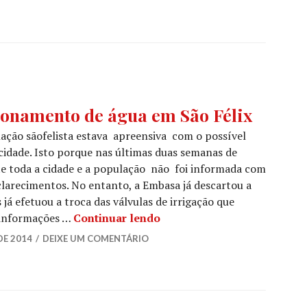
onamento de água em São Félix
ação sãofelista estava apreensiva com o possível
cidade. Isto porque nas últimas duas semanas de
te toda a cidade e a população não foi informada com
larecimentos. No entanto, a Embasa já descartou a
 já efetuou a troca das válvulas de irrigação que
Embasa descarta racioname
 informações …
Continuar lendo
DE 2014
DEIXE UM COMENTÁRIO