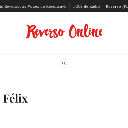
io Reverso: as Vozes do Recôncavo
TCCs de Rádio
Reverso (P
Reverso Onli
BUSCA
 Félix