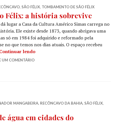
ECÔNCAVO
,
SÃO FÉLIX
,
TOMBAMENTO DE SÃO FÉLIX
 Félix: a história sobrevive
dá lugar a Casa da Cultura Américo Simas carrega no
istória. Ele existe desde 1873, quando abrigava uma
mas só em 1984 foi adquirido e reformado pela
se no que temos nos dias atuais. O espaço recebeu
Casa de Cultura de São Félix: a história s
Continuar lendo
E UM COMENTÁRIO
NADOR MANGABEIRA
,
RECÔNCAVO DA BAHIA
,
SÃO FÉLIX
,
de água em cidades do