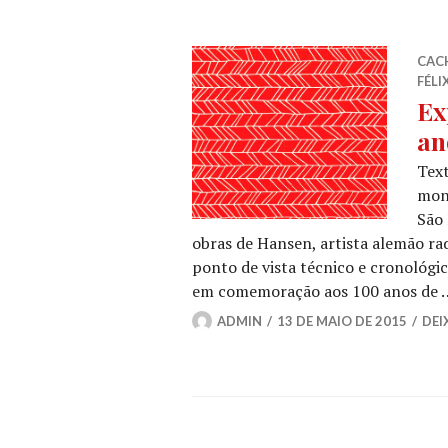
CAC
FÉLI
Ex
an
Text
mon
São 
obras de Hansen, artista alemão rad
ponto de vista técnico e cronológic
em comemoração aos 100 anos de
ADMIN
13 DE MAIO DE 2015
DEI