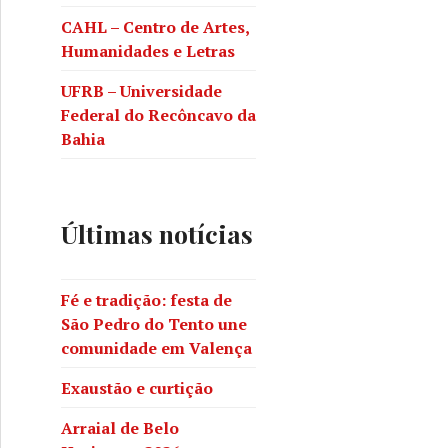
adição: festa de São Pedro do Tento une comunidade em V
CAHL – Centro de Artes,
Humanidades e Letras
UFRB – Universidade
Federal do Recôncavo da
Bahia
Últimas notícias
Fé e tradição: festa de
São Pedro do Tento une
comunidade em Valença
Exaustão e curtição
ção
Arraial de Belo