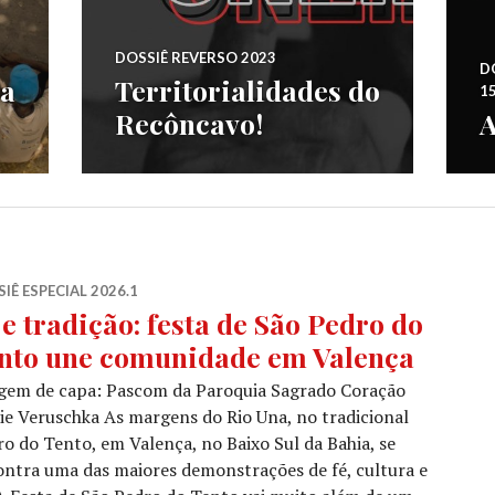
DOSSIÊ REVERSO 2023
DO
da
Territorialidades do
1
Recôncavo!
A
IÊ ESPECIAL 2026.1
 e tradição: festa de São Pedro do
nto une comunidade em Valença
gem de capa: Pascom da Paroquia Sagrado Coração
e Veruschka As margens do Rio Una, no tradicional
ro do Tento, em Valença, no Baixo Sul da Bahia, se
ntra uma das maiores demonstrações de fé, cultura e