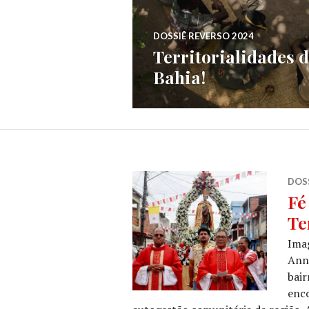
DOSSIÊ REVERSO 2024
Territorialidades 
Bahia!
DOSS
Fé
Te
Ima
Anni
bair
enco