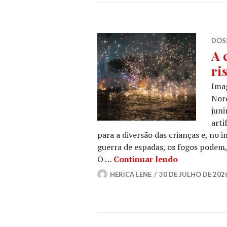
DOSS
A 
ri
Ima
Nord
juni
arti
para a diversão das crianças e, no i
guerra de espadas, os fogos podem, 
A cultura dos
O …
Continuar lendo
HÉRICA LENE
30 DE JULHO DE 202