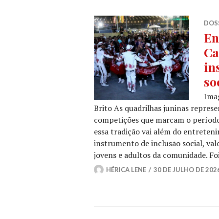
DOSS
En
Ca
in
so
Ima
Brito As quadrilhas juninas repres
competições que marcam o período 
essa tradição vai além do entrete
instrumento de inclusão social, val
jovens e adultos da comunidade. F
HÉRICA LENE
30 DE JULHO DE 202