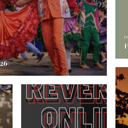
D
F
026