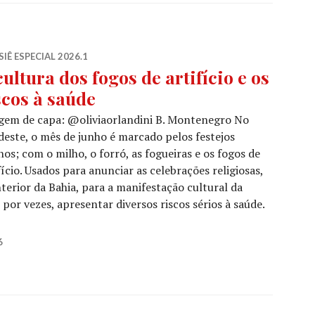
IÊ ESPECIAL 2026.1
cultura dos fogos de artifício e os
scos à saúde
gem de capa: @oliviaorlandini B. Montenegro No
este, o mês de junho é marcado pelos festejos
nos; com o milho, o forró, as fogueiras e os fogos de
fício. Usados para anunciar as celebrações religiosas,
nterior da Bahia, para a manifestação cultural da
por vezes, apresentar diversos riscos sérios à saúde.
 fogos de artifício e os riscos à saúde
6