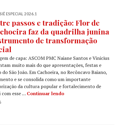
IÊ ESPECIAL 2026.1
tre passos e tradição: Flor de
choeira faz da quadrilha junina
strumento de transformação
cial
gem de capa: ASCOM PMC Naiane Santos e Vinicius
entam muito mais do que apresentações, festas e
do São João. Em Cachoeira, no Recôncavo Baiano,
nimento e se consolida como um importante
orização da cultura popular e fortalecimento de
Entre passos e tradição: Flor
oi com esse …
Continuar lendo
6