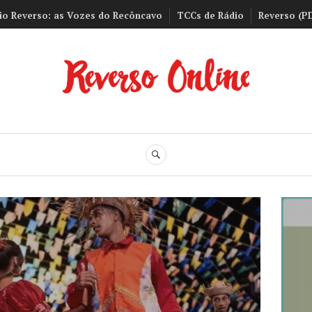
io Reverso: as Vozes do Recôncavo
TCCs de Rádio
Reverso (P
Reverso Onli
BUSCA