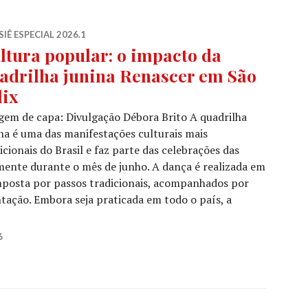
IÊ ESPECIAL 2026.1
ltura popular: o impacto da
adrilha junina Renascer em São
lix
em de capa: Divulgação Débora Brito A quadrilha
na é uma das manifestações culturais mais
icionais do Brasil e faz parte das celebrações das
lmente durante o mês de junho. A dança é realizada em
mposta por passos tradicionais, acompanhados por
ação. Embora seja praticada em todo o país, a
ultura popular: o impacto da quadrilha junina Renascer e
6