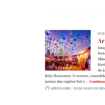
DOSS
Ar
Imag
fest
Mine
Hori
de j
Belo Horizonte. O evento, consolid
junino das regiões Sul e …
Continu
HÉRICA LENE
30 DE JULHO DE 202