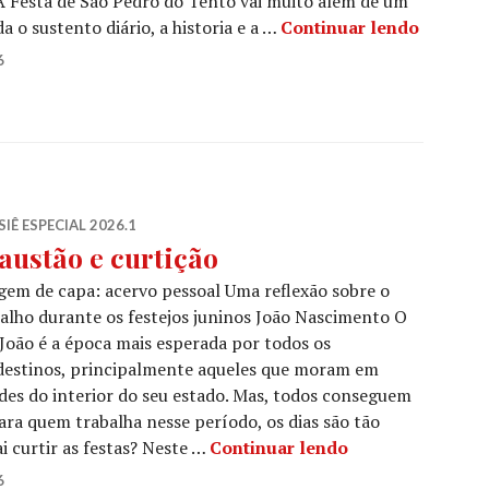
A Festa de São Pedro do Tento vai muito além de um
Fé e tr
a o sustento diário, a historia e a …
Continuar lendo
6
IÊ ESPECIAL 2026.1
austão e curtição
em de capa: acervo pessoal Uma reflexão sobre o
alho durante os festejos juninos João Nascimento O
João é a época mais esperada por todos os
destinos, principalmente aqueles que moram em
des do interior do seu estado. Mas, todos conseguem
para quem trabalha nesse período, os dias são tão
Exaustão e curti
 curtir as festas? Neste …
Continuar lendo
6