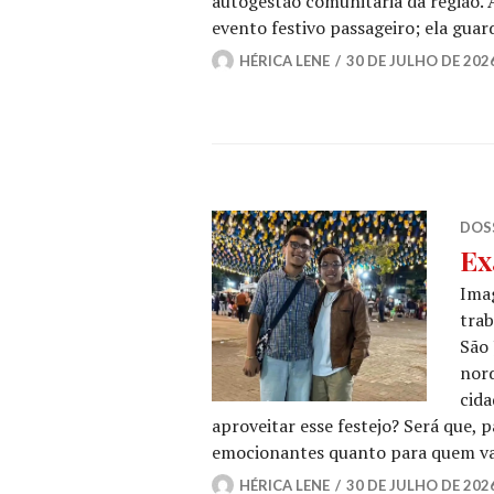
autogestão comunitária da região. 
evento festivo passageiro; ela guard
HÉRICA LENE
30 DE JULHO DE 202
DOSS
Ex
Imag
trab
São 
nor
cida
aproveitar esse festejo? Será que, 
emocionantes quanto para quem vai
HÉRICA LENE
30 DE JULHO DE 202