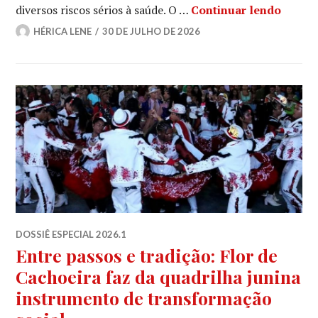
A cult
diversos riscos sérios à saúde. O …
Continuar lendo
HÉRICA LENE
30 DE JULHO DE 2026
DOSSIÊ ESPECIAL 2026.1
Entre passos e tradição: Flor de
Cachoeira faz da quadrilha junina
instrumento de transformação