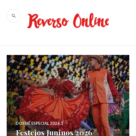
Ir
para
BUSCA
conteúdo
Reverso
Online
DOSSIÊ ESPECIAL 2026.1
Festejos Juninos 2026