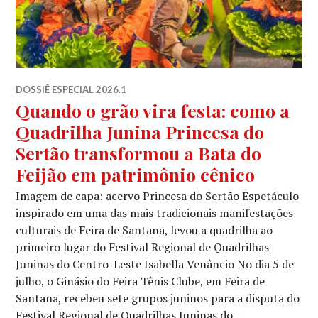
DOSSIÊ ESPECIAL 2026.1
Quando o grão vira festa: como a
Quadrilha Junina Princesa do
Sertão transformou a Bata do
Feijão em patrimônio cênico
Imagem de capa: acervo Princesa do Sertão Espetáculo
inspirado em uma das mais tradicionais manifestações
culturais de Feira de Santana, levou a quadrilha ao
primeiro lugar do Festival Regional de Quadrilhas
Juninas do Centro-Leste Isabella Venâncio No dia 5 de
julho, o Ginásio do Feira Tênis Clube, em Feira de
Santana, recebeu sete grupos juninos para a disputa do
Festival Regional de Quadrilhas Juninas do …