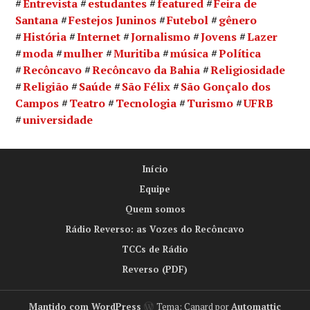
Entrevista
estudantes
featured
Feira de
Santana
Festejos Juninos
Futebol
gênero
História
Internet
Jornalismo
Jovens
Lazer
moda
mulher
Muritiba
música
Política
Recôncavo
Recôncavo da Bahia
Religiosidade
Religião
Saúde
São Félix
São Gonçalo dos
Campos
Teatro
Tecnologia
Turismo
UFRB
universidade
Início
Equipe
Quem somos
Rádio Reverso: as Vozes do Recôncavo
TCCs de Rádio
Reverso (PDF)
Mantido com WordPress
Tema: Canard por
Automattic