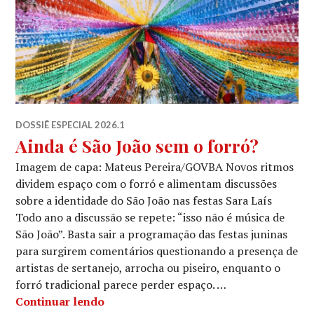
DOSSIÊ ESPECIAL 2026.1
Ainda é São João sem o forró?
Imagem de capa: Mateus Pereira/GOVBA Novos ritmos
dividem espaço com o forró e alimentam discussões
sobre a identidade do São João nas festas Sara Laís
Todo ano a discussão se repete: “isso não é música de
São João”. Basta sair a programação das festas juninas
para surgirem comentários questionando a presença de
artistas de sertanejo, arrocha ou piseiro, enquanto o
forró tradicional parece perder espaço. …
Ainda é São João sem o forró?
Continuar lendo