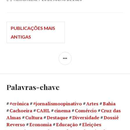
Navegação
PUBLICAÇÕES MAIS
ANTIGAS
por
LATERAL
posts
Palavras-chave
#crônica
#jornalismoopinativo
Artes
Bahia
Cachoeira
CAHL
cinema
Comércio
Cruz das
Almas
Cultura
Destaque
Diversidade
Dossiê
Reverso
Economia
Educação
Eleições